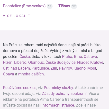
Pohořelice (Brno-venkov)
Tišnov
19
17
VÍCE LOKALIT
Na Práci za rohem máš největší šanci najít si práci blízko
domova a přestat dojíždět. Vybírej z volných míst a brigád
po celém
Česku
, třeba v lokalitách
Praha
,
Brno
,
Ostrava
,
Plzeň
,
Liberec
,
Olomouc
,
České Budějovice
,
Hradec Králové
,
Ústí nad Labem
,
Pardubice
,
Zlín
,
Havířov
,
Kladno
,
Most
,
Opava
a
mnoha dalších
.
Používáme cookies
, viz
Podmínky služby
. A také chráníme
tvoje osobní údaje, viz
Zásady ochrany soukromí
. Více o
reklamě na portálech Alma Career a transparentnosti se
můžete dočíst na naší
Informační stránce
. Zde je naše