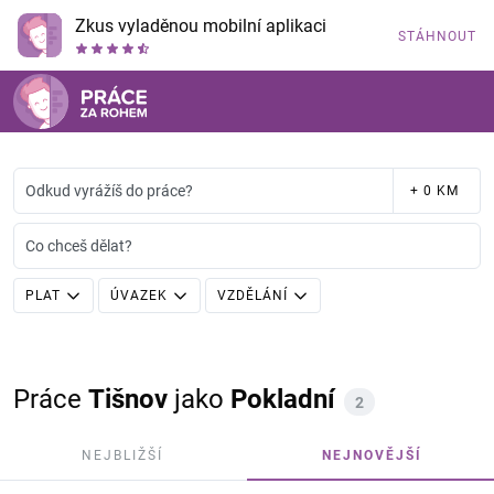
Zkus vyladěnou mobilní aplikaci
STÁHNOUT
Odkud vyrážíš do práce?
+ 0 KM
Co chceš dělat?
PLAT
ÚVAZEK
VZDĚLÁNÍ
Práce
Tišnov
jako
Pokladní
2
NEJBLIŽŠÍ
NEJNOVĚJŠÍ