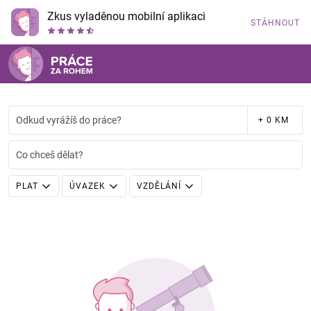
Zkus vyladěnou mobilní aplikaci
STÁHNOUT
Odkud vyrážíš do práce?
+ 0 KM
Co chceš dělat?
PLAT
ÚVAZEK
VZDĚLÁNÍ