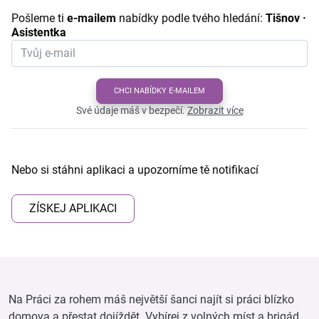
Pošleme ti
e-mailem
nabídky podle tvého hledání:
Tišnov ·
Asistentka
CHCI NABÍDKY E-MAILEM
Své údaje máš v bezpečí.
Zobrazit více
Nebo si stáhni aplikaci a upozorníme tě notifikací
ZÍSKEJ APLIKACI
Na Práci za rohem máš největší šanci najít si práci blízko
domova a přestat dojíždět. Vybírej z volných míst a brigád