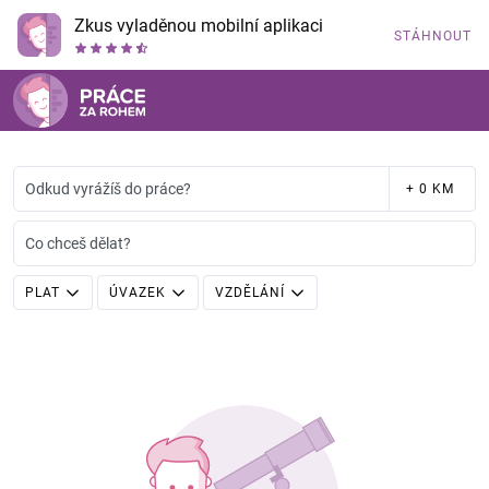
Zkus vyladěnou mobilní aplikaci
STÁHNOUT
Odkud vyrážíš do práce?
+ 0 KM
Co chceš dělat?
PLAT
ÚVAZEK
VZDĚLÁNÍ