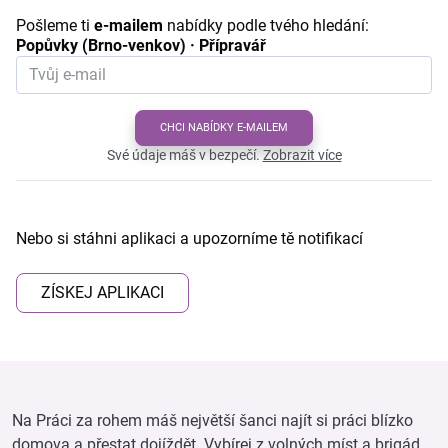
Pošleme ti
e-mailem
nabídky podle tvého hledání:
Popůvky (Brno-venkov) · Přípravář
CHCI NABÍDKY E-MAILEM
Své údaje máš v bezpečí.
Zobrazit více
Nebo si stáhni aplikaci a upozorníme tě notifikací
ZÍSKEJ APLIKACI
Na Práci za rohem máš největší šanci najít si práci blízko
domova a přestat dojíždět. Vybírej z volných míst a brigád