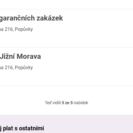
 garančních zakázek
na 216, Popůvky
 Jižní Morava
na 216, Popůvky
Teď vidíš
5 ze 5
nabídek
 plat s ostatními