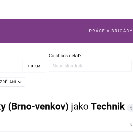
PRÁCE A BRIGÁDY
Co chceš dělat?
+ 0 KM
ZDĚLÁNÍ
y (Brno-venkov)
jako
Technik
5
N