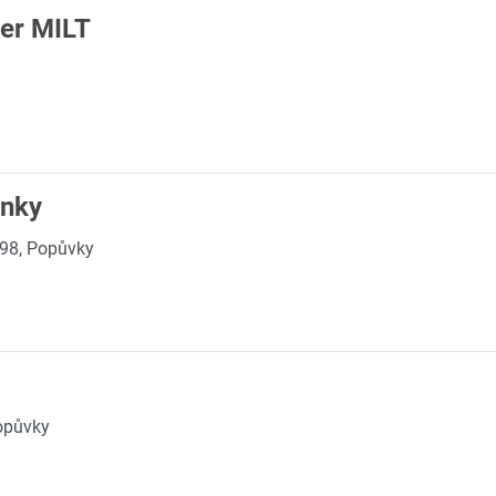
er MILT
inky
398, Popůvky
opůvky