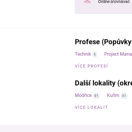
Online srovnávač
Profese (Popůvky
Technik
Project Mana
5
VÍCE PROFESÍ
Další lokality (ok
Modřice
Kuřim
81
41
VÍCE LOKALIT