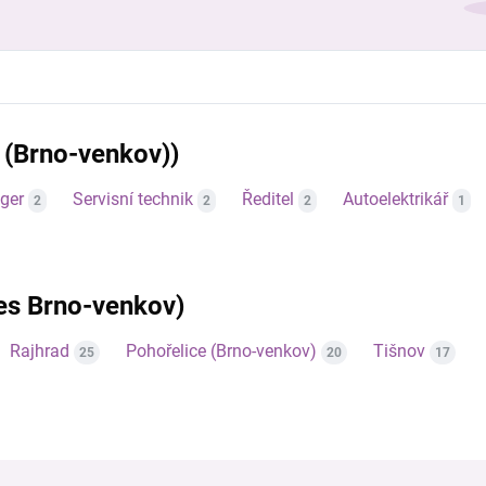
 (Brno-venkov))
ger
Servisní technik
Ředitel
Autoelektrikář
2
2
2
1
res Brno-venkov)
Rajhrad
Pohořelice (Brno-venkov)
Tišnov
25
20
17