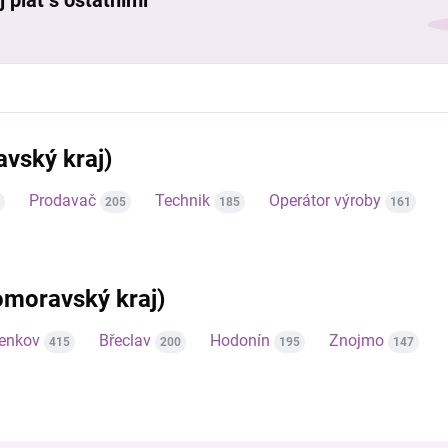
 plat s ostatními
vský kraj)
Prodavač
Technik
Operátor výroby
205
185
161
homoravský kraj)
venkov
Břeclav
Hodonín
Znojmo
415
200
195
147