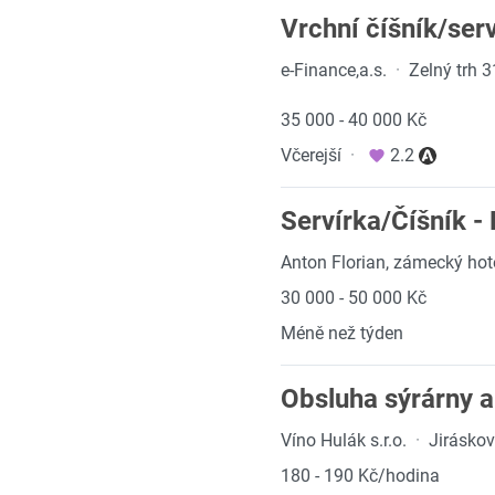
Vrchní číšník/ser
e-Finance,a.s.
·
Zelný trh 
35 000 - 40 000 Kč
Včerejší
·
2.2
Servírka/Číšník -
Anton Florian, zámecký hote
30 000 - 50 000 Kč
Méně než týden
Obsluha sýrárny a
Víno Hulák s.r.o.
·
Jiráskov
180 - 190 Kč/hodina