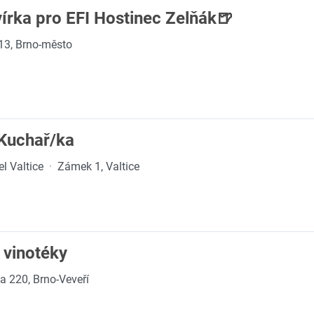
vírka pro EFI Hostinec Zelňák🍺
313, Brno-město
 Kuchař/ka
l Valtice
·
Zámek 1, Valtice
 vinotéky
a 220, Brno-Veveří