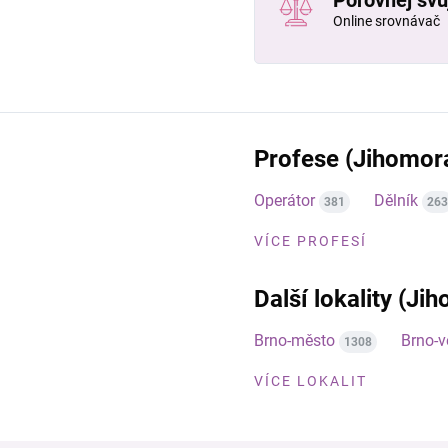
Porovnej svůj
Online srovnávač
Profese (Jihomora
Operátor
Dělník
381
263
VÍCE PROFESÍ
Další lokality (Ji
Brno-město
Brno-
1308
VÍCE LOKALIT