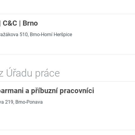
| C&C | Brno
ražákova 510, Brno-Horní Heršpice
z Úřadu práce
 barmani a příbuzní pracovníci
va 219, Brno-Ponava