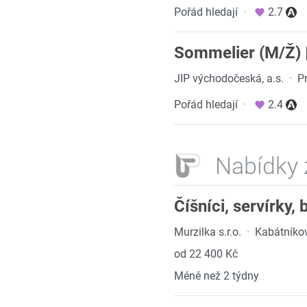
Pořád hledají
·
2.7
Sommelier (M/Ž) 
JIP východočeská, a.s.
·
P
Pořád hledají
·
2.4
Nabídky 
Číšníci, servírky,
Murzilka s.r.o.
·
Kabátníko
od 22 400 Kč
Méně než 2 týdny