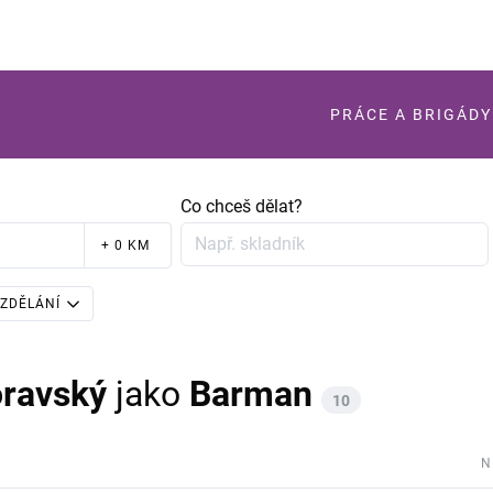
PRÁCE A BRIGÁDY
Co chceš dělat?
+ 0 KM
ZDĚLÁNÍ
ravský
jako
Barman
10
N