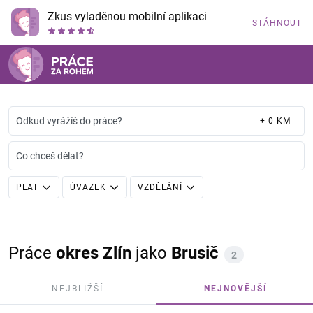
Zkus vyladěnou mobilní aplikaci
STÁHNOUT
Odkud vyrážíš do práce?
+ 0 KM
Co chceš dělat?
PLAT
ÚVAZEK
VZDĚLÁNÍ
Práce
okres Zlín
jako
Brusič
2
NEJBLIŽŠÍ
NEJNOVĚJŠÍ