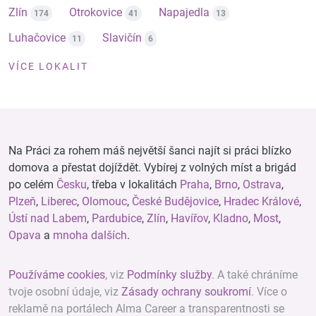
Zlín
Otrokovice
Napajedla
174
41
13
Luhačovice
Slavičín
11
6
VÍCE LOKALIT
Na Práci za rohem máš největší šanci najít si práci blízko
domova a přestat dojíždět. Vybírej z volných míst a brigád
po celém
Česku
, třeba v lokalitách
Praha
,
Brno
,
Ostrava
,
Plzeň
,
Liberec
,
Olomouc
,
České Budějovice
,
Hradec Králové
,
Ústí nad Labem
,
Pardubice
,
Zlín
,
Havířov
,
Kladno
,
Most
,
Opava
a
mnoha dalších
.
Používáme cookies
, viz
Podmínky služby
. A také chráníme
tvoje osobní údaje, viz
Zásady ochrany soukromí
. Více o
reklamě na portálech Alma Career a transparentnosti se