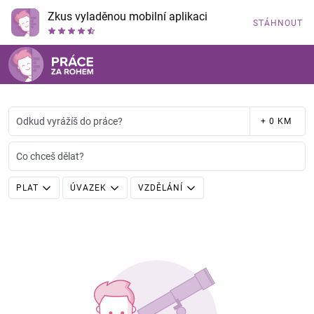
Zkus vyladěnou mobilní aplikaci
STÁHNOUT
Odkud vyrážíš do práce?
+ 0 KM
Co chceš dělat?
PLAT
ÚVAZEK
VZDĚLÁNÍ