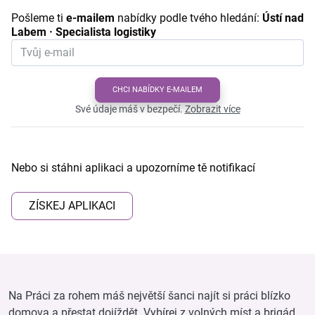
Pošleme ti
e-mailem
nabídky podle tvého hledání:
Ústí nad
Labem · Specialista logistiky
CHCI NABÍDKY E-MAILEM
Své údaje máš v bezpečí.
Zobrazit více
Nebo si stáhni aplikaci a upozorníme tě notifikací
ZÍSKEJ APLIKACI
Na Práci za rohem máš největší šanci najít si práci blízko
domova a přestat dojíždět. Vybírej z volných míst a brigád