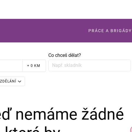
PRÁCE A BRIGÁDY
Co chceš dělat?
+ 0 KM
ZDĚLÁNÍ
teď nemáme žádné