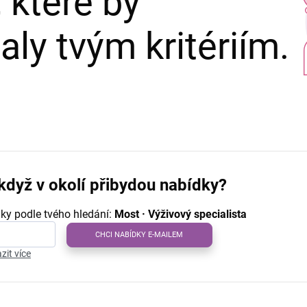
 které by
ly tvým kritériím.
když v okolí přibydou nabídky?
ky podle tvého hledání:
Most · Výživový specialista
CHCI NABÍDKY E-MAILEM
zit více