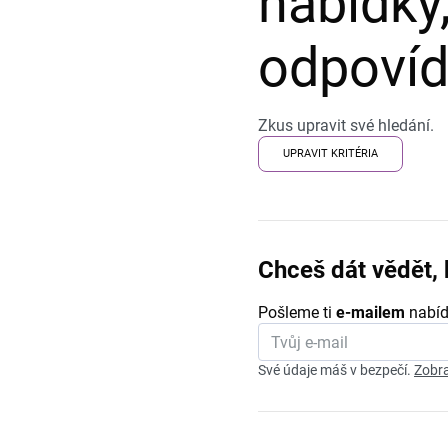
nabídky,
odpovída
Zkus upravit své hledání.
UPRAVIT KRITÉRIA
Chceš dát vědět, 
Pošleme ti
e-mailem
nabíd
Své údaje máš v bezpečí.
Zobra