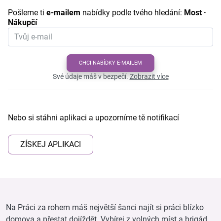
Pošleme ti
e-mailem
nabídky podle tvého hledání:
Most ·
Nákupčí
CHCI NABÍDKY E-MAILEM
Své údaje máš v bezpečí.
Zobrazit více
Nebo si stáhni aplikaci a upozorníme tě notifikací
ZÍSKEJ APLIKACI
Na Práci za rohem máš největší šanci najít si práci blízko
domova a přestat dojíždět. Vybírej z volných míst a brigád