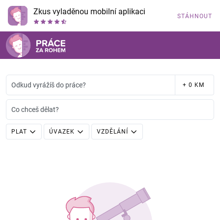
Zkus vyladěnou mobilní aplikaci
STÁHNOUT
Odkud vyrážíš do práce?
+ 0 KM
Co chceš dělat?
PLAT
ÚVAZEK
VZDĚLÁNÍ