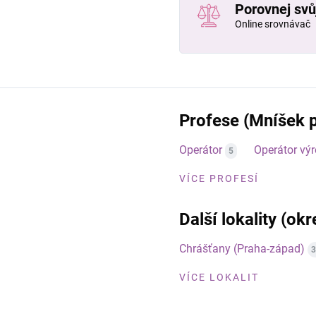
Porovnej svůj
Online srovnávač
Profese (Mníšek 
Operátor
Operátor vý
5
VÍCE PROFESÍ
Další lokality (ok
Chrášťany (Praha-západ)
3
VÍCE LOKALIT