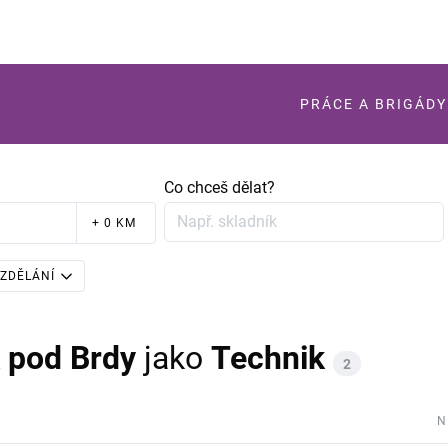
PRÁCE A BRIGÁDY
Co chceš dělat?
+ 0 KM
ZDĚLÁNÍ
 pod Brdy
jako
Technik
2
N