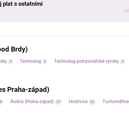
 plat s ostatními
pod Brdy)
roby
Technolog
Technolog potravinářské výroby
3
3
3
res Praha-západ)
Rudná (Praha-západ)
Hostivice
Tuchoměřice
0
27
23