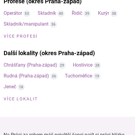
Profese (okres Praha-západ)
Operátor
Skladník
Řidič
Kurýr
53
40
39
38
Skladník/manipulant
36
VÍCE PROFESÍ
Další lokality (okres Praha-západ)
Chrášťany (Praha-západ)
Hostivice
29
28
Rudná (Praha-západ)
Tuchoměřice
26
19
Jeneč
18
VÍCE LOKALIT
Na Práci za rohem máš největší šanci najít si práci blízko