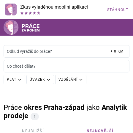
Zkus vyladěnou mobilní aplikaci
STÁHNOUT
Odkud vyrážíš do práce?
+ 0 KM
Co chceš dělat?
PLAT
ÚVAZEK
VZDĚLÁNÍ
Práce
okres Praha-západ
jako
Analytik
prodeje
1
NEJBLIŽŠÍ
NEJNOVĚJŠÍ