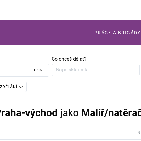
PRÁCE A BRIGÁDY
Co chceš dělat?
+ 0 KM
ZDĚLÁNÍ
Praha-východ
jako
Malíř/natěra
N