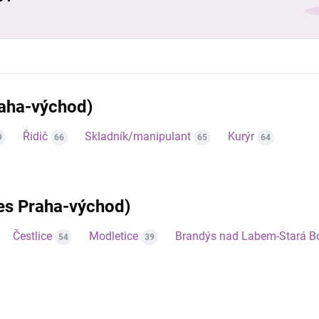
raha-východ)
Řidič
Skladník/manipulant
Kurýr
9
66
65
64
res Praha-východ)
Čestlice
Modletice
Brandýs nad Labem-Stará Bo
54
39