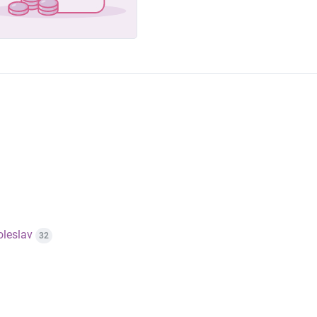
leslav
32