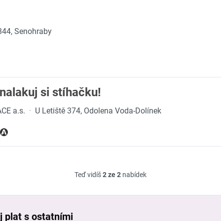
344, Senohraby
 nalakuj si stíhačku!
CE a.s.
·
U Letiště 374, Odolena Voda-Dolínek
Teď vidíš
2 ze 2
nabídek
 plat s ostatními