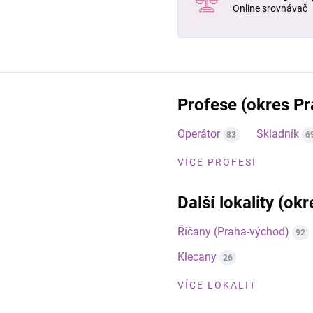
Online srovnávač
Profese (okres P
Operátor
Skladník
83
6
VÍCE PROFESÍ
Další lokality (ok
Říčany (Praha-východ)
92
Klecany
26
VÍCE LOKALIT