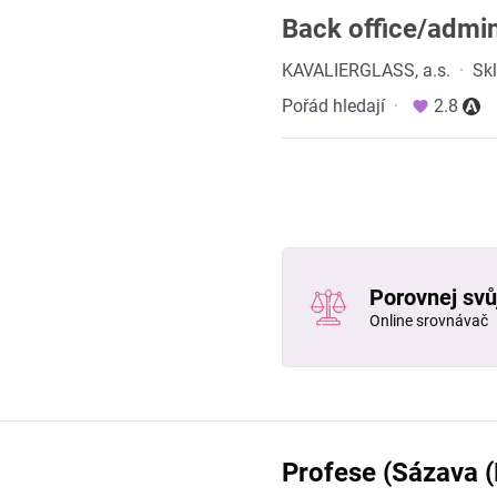
Back office/admin
KAVALIERGLASS, a.s.
·
Sk
Pořád hledají
·
2.8
Porovnej svůj
Online srovnávač
Profese (Sázava 