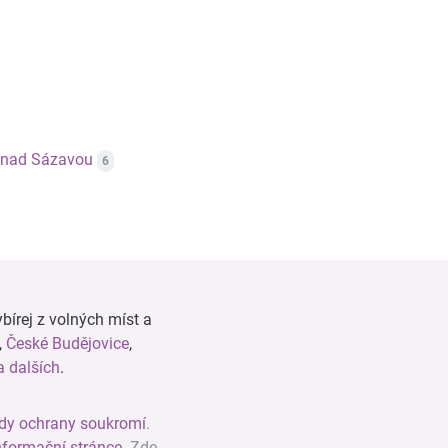
í nad Sázavou
6
bírej z volných míst a
,
České Budějovice
,
 dalších
.
dy ochrany soukromí
.
nformační stránce
. Zde