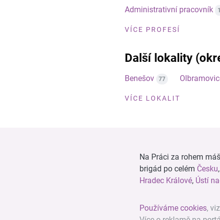
Administrativní pracovník
VÍCE PROFESÍ
Další lokality (ok
Benešov
Olbramovic
77
VÍCE LOKALIT
Na Práci za rohem máš n
brigád po celém
Česku
Hradec Králové
,
Ústí n
Používáme cookies
, vi
Více o reklamě na port