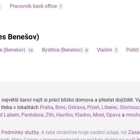
Pracovník back office
1
1
res Benešov)
e (Benešov)
Bystřice (Benešov)
Vlašim
Poříč
13
8
7
ejvětší šanci najít si práci blízko domova a přestat dojíždět. Vy
, třeba v lokalitách
Praha
,
Brno
,
Ostrava
,
Plzeň
,
Liberec
,
Olomouc
ad Labem
,
Pardubice
,
Zlín
,
Havířov
,
Kladno
,
Most
,
Opava
a
mnoha
z
Podmínky služby
. A také chráníme tvoje osobní údaje, viz
Zása
álech Alma Career a transparentnosti se můžete dočíst na naší
I