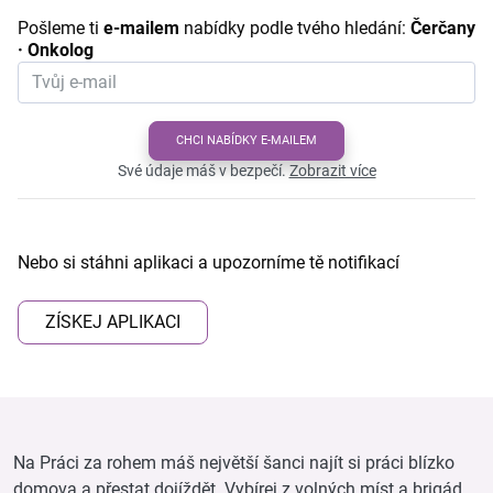
Pošleme ti
e-mailem
nabídky podle tvého hledání:
Čerčany
· Onkolog
CHCI NABÍDKY E-MAILEM
Své údaje máš v bezpečí.
Zobrazit více
Nebo si stáhni aplikaci a upozorníme tě notifikací
ZÍSKEJ APLIKACI
Na Práci za rohem máš největší šanci najít si práci blízko
domova a přestat dojíždět. Vybírej z volných míst a brigád