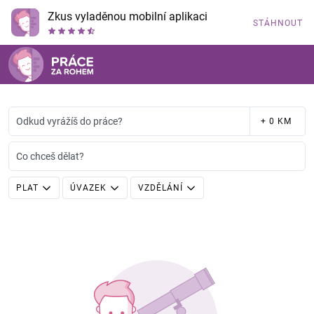
Zkus vyladěnou mobilní aplikaci
STÁHNOUT
Odkud vyrážíš do práce?
+ 0 KM
Co chceš dělat?
PLAT
ÚVAZEK
VZDĚLÁNÍ