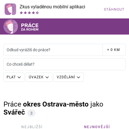
Zkus vyladěnou mobilní aplikaci
STÁHNOUT
Odkud vyrážíš do práce?
+ 0 KM
Co chceš dělat?
PLAT
ÚVAZEK
VZDĚLÁNÍ
Práce
okres Ostrava-město
jako
Svářeč
3
NEJBLIŽŠÍ
NEJNOVĚJŠÍ