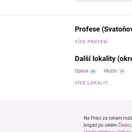
Profese (Svatoňo
VÍCE PROFESÍ
Další lokality (ok
Opava
Hlučín
88
14
VÍCE LOKALIT
Na Práci za rohem máš n
brigád po celém
Česku