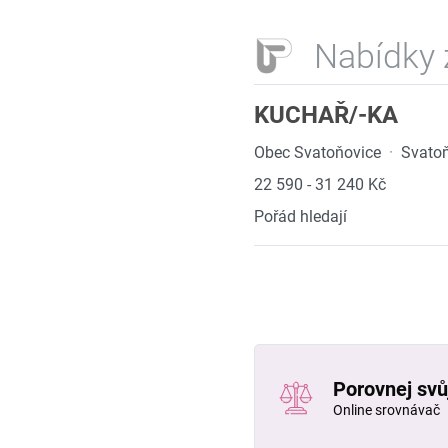
Nabídky 
KUCHAŘ/-KA
Obec Svatoňovice
·
Svatoň
22 590 - 31 240 Kč
Pořád hledají
Porovnej svůj
Online srovnávač