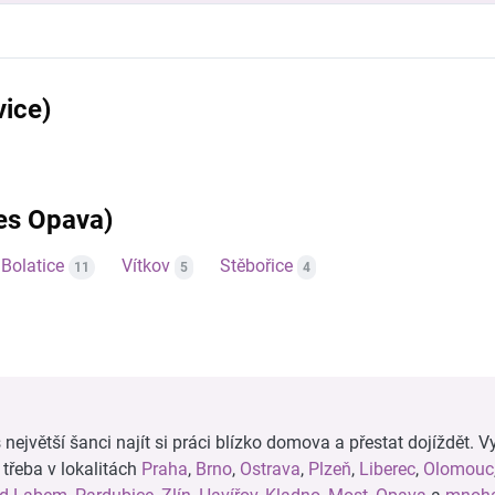
vice)
res Opava)
Bolatice
Vítkov
Stěbořice
11
5
4
ejvětší šanci najít si práci blízko domova a přestat dojíždět. Vy
, třeba v lokalitách
Praha
,
Brno
,
Ostrava
,
Plzeň
,
Liberec
,
Olomouc