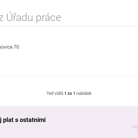
z Úřadu práce
ovice 70
Teď vidíš
1 ze 1
nabídek
 plat s ostatními