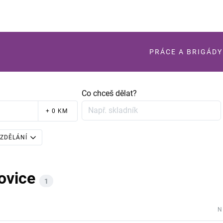
PRÁCE A BRIGÁDY
Co chceš dělat?
+ 0 KM
ZDĚLÁNÍ
ovice
1
N