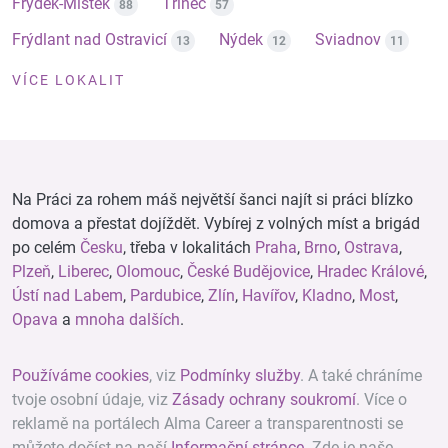
Frýdek-Místek
Třinec
88
57
Frýdlant nad Ostravicí
Nýdek
Sviadnov
13
12
11
VÍCE LOKALIT
Na Práci za rohem máš největší šanci najít si práci blízko
domova a přestat dojíždět. Vybírej z volných míst a brigád
po celém
Česku
, třeba v lokalitách
Praha
,
Brno
,
Ostrava
,
Plzeň
,
Liberec
,
Olomouc
,
České Budějovice
,
Hradec Králové
,
Ústí nad Labem
,
Pardubice
,
Zlín
,
Havířov
,
Kladno
,
Most
,
Opava
a
mnoha dalších
.
Používáme cookies
, viz
Podmínky služby
. A také chráníme
tvoje osobní údaje, viz
Zásady ochrany soukromí
. Více o
reklamě na portálech Alma Career a transparentnosti se
můžete dočíst na naší
Informační stránce
. Zde je naše