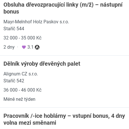
Obsluha dřevozpracující linky (m/ž) – nástupní
bonus
Mayr-Melnhof Holz Paskov s.r.o.
Staříč 544
32 000 - 35 000 Kč
2 dny
·
3.1
Dělník výroby dřevěných palet
Alignum CZ s.r.o.
Staříč 542
36 000 - 46 000 Kč
Méně než týden
Pracovník /-ice hoblárny – vstupní bonus, 4 dny
volna mezi směnami