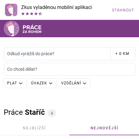
Zkus vyladěnou mobilní aplikaci
STÁHNOUT
Odkud vyrážíš do práce?
+ 0 KM
Co chceš dělat?
PLAT
ÚVAZEK
VZDĚLÁNÍ
Práce
Staříč
4
NEJBLIŽŠÍ
NEJNOVĚJŠÍ