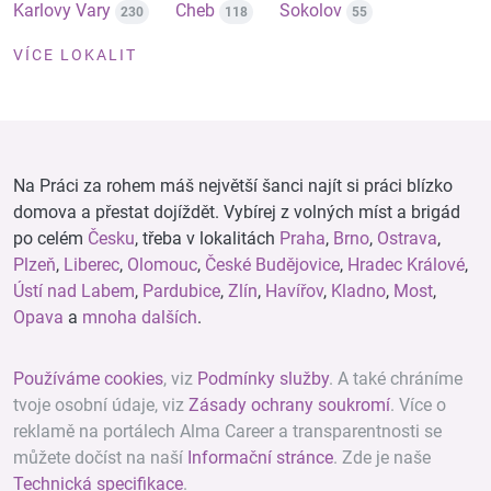
Karlovy Vary
Cheb
Sokolov
230
118
55
VÍCE LOKALIT
Na Práci za rohem máš největší šanci najít si práci blízko
domova a přestat dojíždět. Vybírej z volných míst a brigád
po celém
Česku
, třeba v lokalitách
Praha
,
Brno
,
Ostrava
,
Plzeň
,
Liberec
,
Olomouc
,
České Budějovice
,
Hradec Králové
,
Ústí nad Labem
,
Pardubice
,
Zlín
,
Havířov
,
Kladno
,
Most
,
Opava
a
mnoha dalších
.
Používáme cookies
, viz
Podmínky služby
. A také chráníme
tvoje osobní údaje, viz
Zásady ochrany soukromí
. Více o
reklamě na portálech Alma Career a transparentnosti se
můžete dočíst na naší
Informační stránce
. Zde je naše
Technická specifikace
.