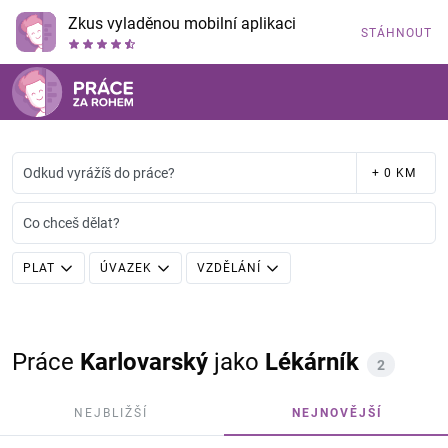
Zkus vyladěnou mobilní aplikaci
STÁHNOUT
Odkud vyrážíš do práce?
+ 0 KM
Co chceš dělat?
PLAT
ÚVAZEK
VZDĚLÁNÍ
Práce
Karlovarský
jako
Lékárník
2
NEJBLIŽŠÍ
NEJNOVĚJŠÍ