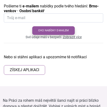
Pošleme ti
e-mailem
nabídky podle tvého hledání:
Brno-
venkov · Osobní bankéř
CHCI NABÍDKY E-MAILEM
Své údaje máš v bezpečí.
Zobrazit více
Nebo si stáhni aplikaci a upozorníme tě notifikací
ZÍSKEJ APLIKACI
Na Práci za rohem máš největší šanci najít si práci blízko
domova a přestat dojíždět. Vybírej z volných míst a brigád