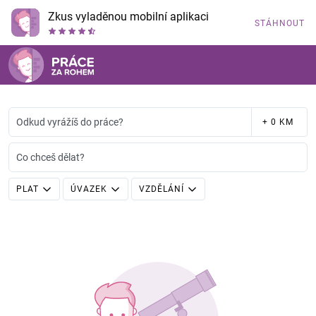
Zkus vyladěnou mobilní aplikaci
STÁHNOUT
Odkud vyrážíš do práce?
+ 0 KM
Co chceš dělat?
PLAT
ÚVAZEK
VZDĚLÁNÍ