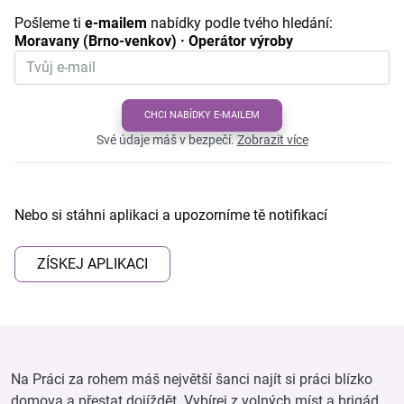
Pošleme ti
e-mailem
nabídky podle tvého hledání:
Moravany (Brno-venkov) · Operátor výroby
CHCI NABÍDKY E-MAILEM
Své údaje máš v bezpečí.
Zobrazit více
Nebo si stáhni aplikaci a upozorníme tě notifikací
ZÍSKEJ APLIKACI
Na Práci za rohem máš největší šanci najít si práci blízko
domova a přestat dojíždět. Vybírej z volných míst a brigád