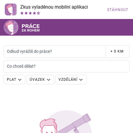
Zkus vyladěnou mobilní aplikaci
STÁHNOUT
Odkud vyrážíš do práce?
+ 0 KM
Co chceš dělat?
PLAT
ÚVAZEK
VZDĚLÁNÍ