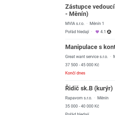
Zástupce vedoucí
- Měnín)
MVIA s.r.o.
·
Měnín 1
Pořád hledají
·
4.1
Manipulace s kont
Great want service s.r.o.
·
37 500 - 45 000 Kč
Končí dnes
Řidič sk.B (kurýr)
Rapavom s.r.o.
·
Měnín
35 000 - 40 000 Kč
Pořád hledají