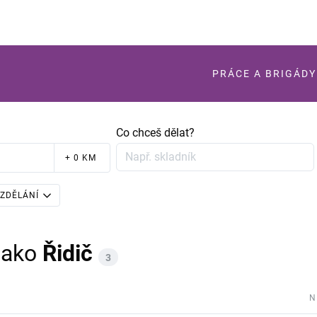
PRÁCE A BRIGÁDY
Co chceš dělat?
+ 0 KM
ZDĚLÁNÍ
jako
Řidič
3
N