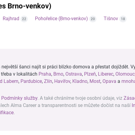
res Brno-venkov)
Rajhrad
Pohořelice (Brno-venkov)
Tišnov
22
20
18
ejvětší šanci najít si práci blízko domova a přestat dojíždět. Vy
, třeba v lokalitách
Praha
,
Brno
,
Ostrava
,
Plzeň
,
Liberec
,
Olomouc
ad Labem
,
Pardubice
,
Zlín
,
Havířov
,
Kladno
,
Most
,
Opava
a
mnoha
z
Podmínky služby
. A také chráníme tvoje osobní údaje, viz
Zása
álech Alma Career a transparentnosti se můžete dočíst na naší
I
ifikace
.