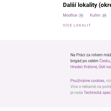
Další lokality (ok
Modřice
Kuřim
78
39
VÍCE LOKALIT
Na Práci za rohem máš n
brigád po celém
Česku
Hradec Králové
,
Ústí n
Používáme cookies
, vi
Více o reklamě na port
je naše
Technická spec