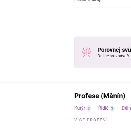
Porovnej svůj
Online srovnávač
Profese (Měnín)
Kurýr
Řidič
Děln
3
3
VÍCE PROFESÍ