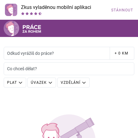
Zkus vyladěnou mobilní aplikaci
STÁHNOUT
Odkud vyrážíš do práce?
+ 0 KM
Co chceš dělat?
PLAT
ÚVAZEK
VZDĚLÁNÍ