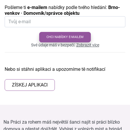
Pošleme ti
e-mailem
nabídky podle tvého hledání:
Brno-
venkov · Domovník/správce objektu
CHCI NABÍDKY E-MAILEM
Své údaje máš v bezpečí.
Zobrazit více
Nebo si stáhni aplikaci a upozorníme tě notifikací
ZÍSKEJ APLIKACI
Na Práci za rohem máš největší šanci najít si práci blízko
domova a přestat dojíždět. Vybírej z volných míst a brigád