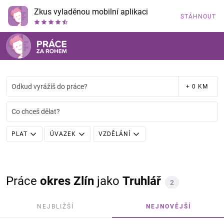
Zkus vyladěnou mobilní aplikaci
STÁHNOUT
Odkud vyrážíš do práce?
+ 0 KM
Co chceš dělat?
PLAT
ÚVAZEK
VZDĚLÁNÍ
Práce
okres Zlín
jako
Truhlář
2
NEJBLIŽŠÍ
NEJNOVĚJŠÍ