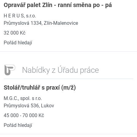
Opravář palet Zlín - ranní směna po - pá
H E R U S, s.r.o.
Průmyslová 1334, Zlín-Malenovice
32 000 Kč
Pořád hledají
Nabídky z Úřadu práce
Stolář/truhlář s praxí (m/ž)
M.G.C., spol. s r.o.
Průmyslová 536, Lukov
45 000 - 70 000 Kč
Pořád hledají