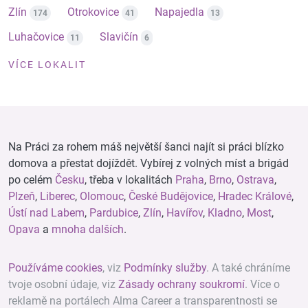
Zlín
Otrokovice
Napajedla
174
41
13
Luhačovice
Slavičín
11
6
VÍCE LOKALIT
Na Práci za rohem máš největší šanci najít si práci blízko
domova a přestat dojíždět. Vybírej z volných míst a brigád
po celém
Česku
, třeba v lokalitách
Praha
,
Brno
,
Ostrava
,
Plzeň
,
Liberec
,
Olomouc
,
České Budějovice
,
Hradec Králové
,
Ústí nad Labem
,
Pardubice
,
Zlín
,
Havířov
,
Kladno
,
Most
,
Opava
a
mnoha dalších
.
Používáme cookies
, viz
Podmínky služby
. A také chráníme
tvoje osobní údaje, viz
Zásady ochrany soukromí
. Více o
reklamě na portálech Alma Career a transparentnosti se