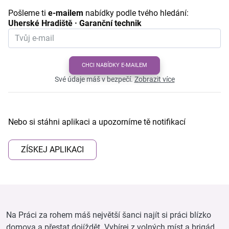
Pošleme ti
e-mailem
nabídky podle tvého hledání:
Uherské Hradiště · Garanční technik
CHCI NABÍDKY E-MAILEM
Své údaje máš v bezpečí.
Zobrazit více
Nebo si stáhni aplikaci a upozorníme tě notifikací
ZÍSKEJ APLIKACI
Na Práci za rohem máš největší šanci najít si práci blízko
domova a přestat dojíždět. Vybírej z volných míst a brigád