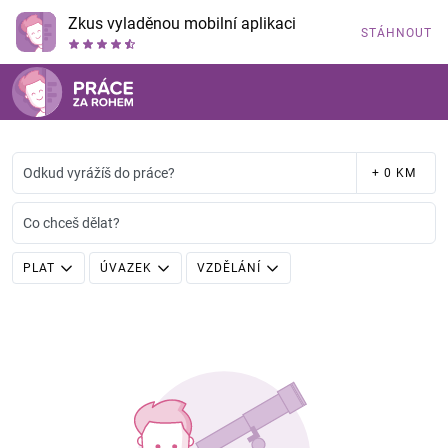
Zkus vyladěnou mobilní aplikaci
STÁHNOUT
Odkud vyrážíš do práce?
+ 0 KM
Co chceš dělat?
PLAT
ÚVAZEK
VZDĚLÁNÍ