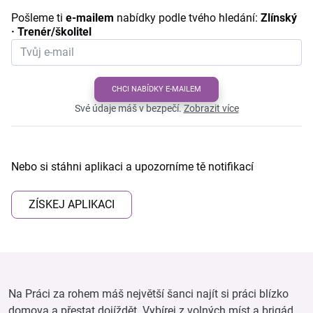
Pošleme ti
e-mailem
nabídky podle tvého hledání:
Zlínský
· Trenér/školitel
CHCI NABÍDKY E-MAILEM
Své údaje máš v bezpečí.
Zobrazit více
Nebo si stáhni aplikaci a upozorníme tě notifikací
ZÍSKEJ APLIKACI
Na Práci za rohem máš největší šanci najít si práci blízko
domova a přestat dojíždět. Vybírej z volných míst a brigád