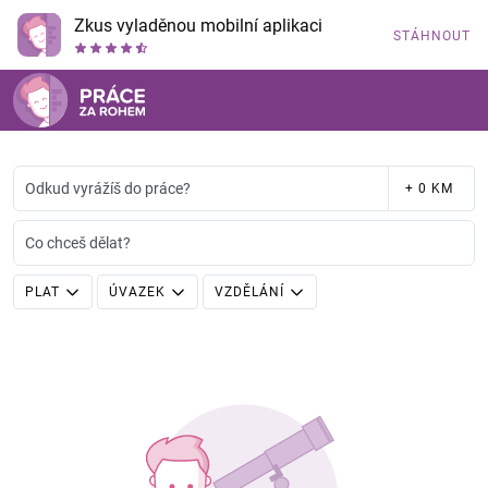
Zkus vyladěnou mobilní aplikaci
STÁHNOUT
Odkud vyrážíš do práce?
+ 0 KM
Co chceš dělat?
PLAT
ÚVAZEK
VZDĚLÁNÍ