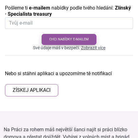
Pošleme ti
e-mailem
nabídky podle tvého hledání:
Zlínský
· Specialista treasury
CHCI NABÍDKY E-MAILEM
Své údaje máš v bezpečí.
Zobrazit více
Nebo si stáhni aplikaci a upozorníme tě notifikací
ZÍSKEJ APLIKACI
Na Práci za rohem máš největší šanci najít si práci blízko
domova a přestat dojíždět. Vybírej z volných míst a brigád