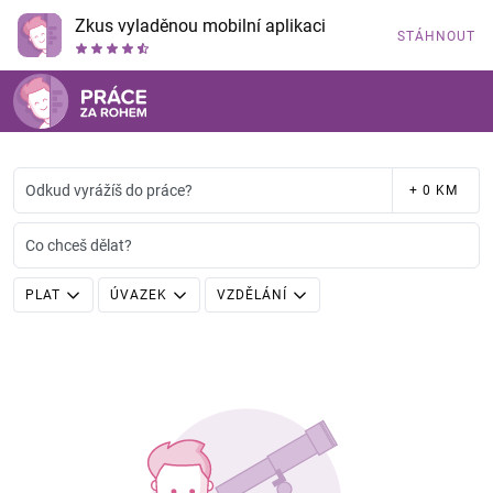
Zkus vyladěnou mobilní aplikaci
STÁHNOUT
Odkud vyrážíš do práce?
+ 0 KM
Co chceš dělat?
PLAT
ÚVAZEK
VZDĚLÁNÍ