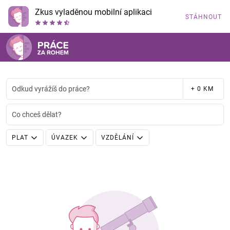
Zkus vyladěnou mobilní aplikaci
STÁHNOUT
Odkud vyrážíš do práce?
+ 0 KM
Co chceš dělat?
PLAT
ÚVAZEK
VZDĚLÁNÍ