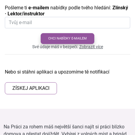
Pošleme ti
e-mailem
nabídky podle tvého hledání:
Zlínský
· Lektor/instruktor
CHCI NABÍDKY E-MAILEM
Své údaje máš v bezpečí.
Zobrazit více
Nebo si stáhni aplikaci a upozorníme tě notifikací
ZÍSKEJ APLIKACI
Na Práci za rohem máš největší šanci najít si práci blízko
domova a přestat dojíždět. Vybírej z volných míst a brigád