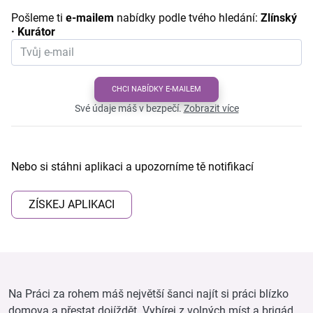
Pošleme ti
e-mailem
nabídky podle tvého hledání:
Zlínský
· Kurátor
CHCI NABÍDKY E-MAILEM
Své údaje máš v bezpečí.
Zobrazit více
Nebo si stáhni aplikaci a upozorníme tě notifikací
ZÍSKEJ APLIKACI
Na Práci za rohem máš největší šanci najít si práci blízko
domova a přestat dojíždět. Vybírej z volných míst a brigád