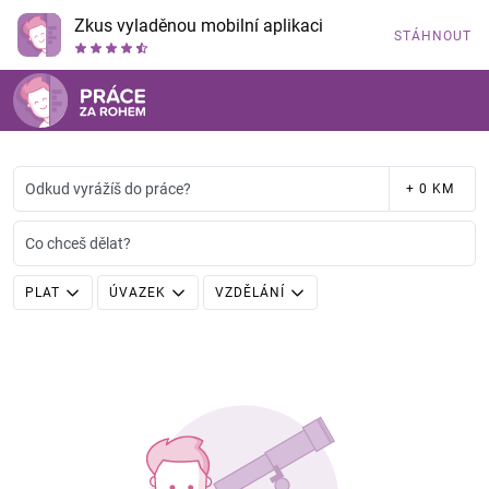
Zkus vyladěnou mobilní aplikaci
STÁHNOUT
Odkud vyrážíš do práce?
+ 0 KM
Co chceš dělat?
PLAT
ÚVAZEK
VZDĚLÁNÍ