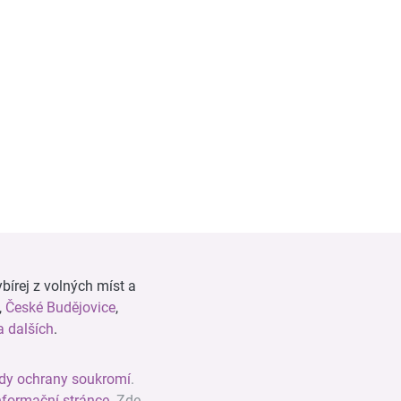
bírej z volných míst a
,
České Budějovice
,
 dalších
.
dy ochrany soukromí
.
nformační stránce
. Zde