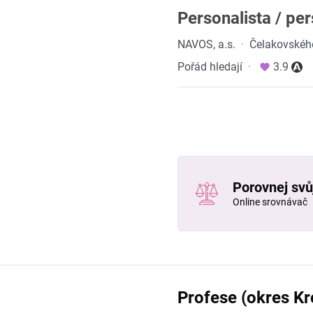
Personalista / pe
NAVOS, a.s.
·
Čelakovskéh
Pořád hledají
·
3.9
Porovnej svůj
Online srovnávač
Profese (okres K