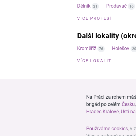
Dělník
Prodavač
21
16
VÍCE PROFESÍ
Další lokality (ok
Kroměříž
Holešov
76
2
VÍCE LOKALIT
Na Práci za rohem máš n
brigád po celém
Česku
Hradec Králové
,
Ústí n
Používáme cookies
, vi
Více o reklamě na port