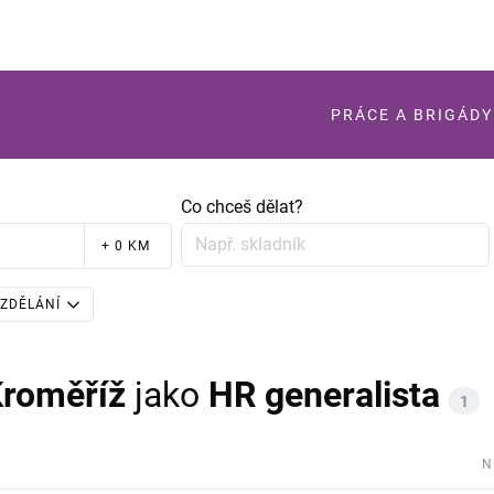
PRÁCE A BRIGÁDY
Co chceš dělat?
+ 0 KM
ZDĚLÁNÍ
Kroměříž
jako
HR generalista
1
N