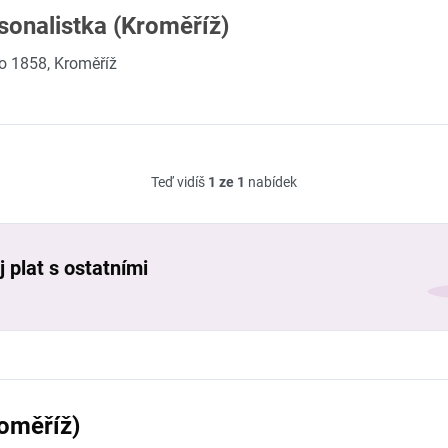
rsonalistka (Kroměříž)
o 1858, Kroměříž
Teď vidíš
1 ze 1
nabídek
 plat s ostatními
roměříž)