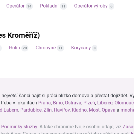
Operátor
Pokladní
Operátor výroby
14
11
6
res Kroměříž)
Hulín
Chropyně
Koryčany
0
20
11
8
ejvětší šanci najít si práci blízko domova a přestat dojíždět. Vy
, třeba v lokalitách
Praha
,
Brno
,
Ostrava
,
Plzeň
,
Liberec
,
Olomouc
ad Labem
,
Pardubice
,
Zlín
,
Havířov
,
Kladno
,
Most
,
Opava
a
mnoha
z
Podmínky služby
. A také chráníme tvoje osobní údaje, viz
Zása
álech Alma Career a transparentnosti se můžete dočíst na naší
I