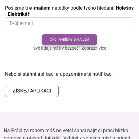
Pošleme ti
e-mailem
nabídky podle tvého hledání:
Holešov
· Elektrikář
CHCI NABÍDKY E-MAILEM
Své údaje máš v bezpečí.
Zobrazit více
Nebo si stáhni aplikaci a upozorníme tě notifikací
ZÍSKEJ APLIKACI
Na Práci za rohem máš největší šanci najít si práci blízko
domova a přestat dojíždět. Vybírej z volných míst a brigád