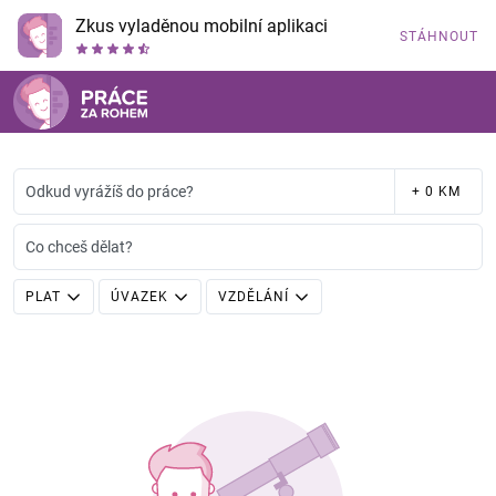
Zkus vyladěnou mobilní aplikaci
STÁHNOUT
Odkud vyrážíš do práce?
+ 0 KM
Co chceš dělat?
PLAT
ÚVAZEK
VZDĚLÁNÍ