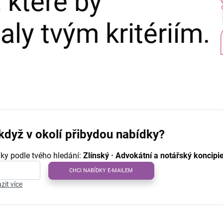
 které by
ly tvým kritériím.
když v okolí přibydou nabídky?
ky podle tvého hledání:
Zlínský · Advokátní a notářský koncipi
CHCI NABÍDKY E-MAILEM
zit více