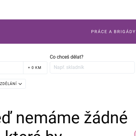
PRÁCE A BRIGÁDY
Co chceš dělat?
+ 0 KM
ZDĚLÁNÍ
teď nemáme žádné