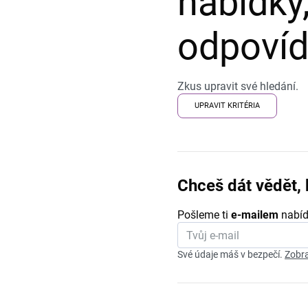
nabídky,
odpovída
Zkus upravit své hledání.
UPRAVIT KRITÉRIA
Chceš dát vědět, 
Pošleme ti
e-mailem
nabíd
Své údaje máš v bezpečí.
Zobra