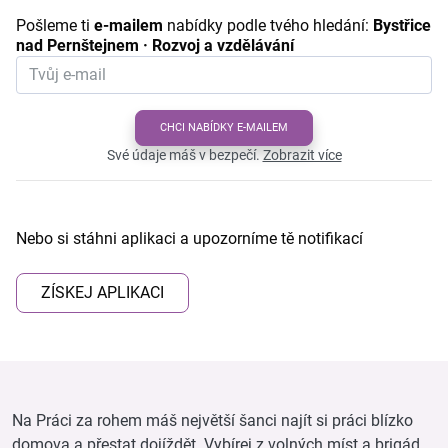
Pošleme ti
e-mailem
nabídky podle tvého hledání:
Bystřice
nad Pernštejnem · Rozvoj a vzdělávání
CHCI NABÍDKY E-MAILEM
Své údaje máš v bezpečí.
Zobrazit více
Nebo si stáhni aplikaci a upozorníme tě notifikací
ZÍSKEJ APLIKACI
Na Práci za rohem máš největší šanci najít si práci blízko
domova a přestat dojíždět. Vybírej z volných míst a brigád