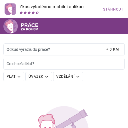
Zkus vyladěnou mobilní aplikaci
STÁHNOUT
Odkud vyrážíš do práce?
+ 0 KM
Co chceš dělat?
PLAT
ÚVAZEK
VZDĚLÁNÍ