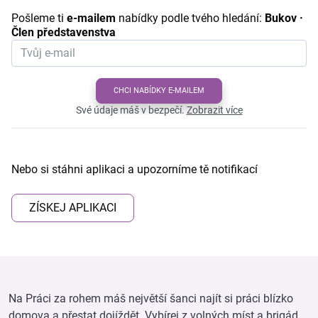
Pošleme ti
e-mailem
nabídky podle tvého hledání:
Bukov ·
Člen představenstva
CHCI NABÍDKY E-MAILEM
Své údaje máš v bezpečí.
Zobrazit více
Nebo si stáhni aplikaci a upozorníme tě notifikací
ZÍSKEJ APLIKACI
Na Práci za rohem máš největší šanci najít si práci blízko
domova a přestat dojíždět. Vybírej z volných míst a brigád