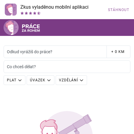
Zkus vyladěnou mobilní aplikaci
STÁHNOUT
Odkud vyrážíš do práce?
+ 0 KM
Co chceš dělat?
PLAT
ÚVAZEK
VZDĚLÁNÍ