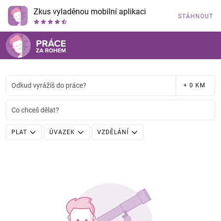
Zkus vyladěnou mobilní aplikaci
STÁHNOUT
Odkud vyrážíš do práce?
+ 0 KM
Co chceš dělat?
PLAT
ÚVAZEK
VZDĚLÁNÍ