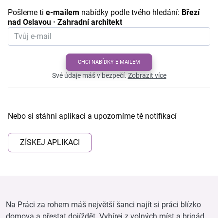
Pošleme ti
e-mailem
nabídky podle tvého hledání:
Březí
nad Oslavou · Zahradní architekt
CHCI NABÍDKY E-MAILEM
Své údaje máš v bezpečí.
Zobrazit více
Nebo si stáhni aplikaci a upozorníme tě notifikací
ZÍSKEJ APLIKACI
Na Práci za rohem máš největší šanci najít si práci blízko
domova a přestat dojíždět. Vybírej z volných míst a brigád