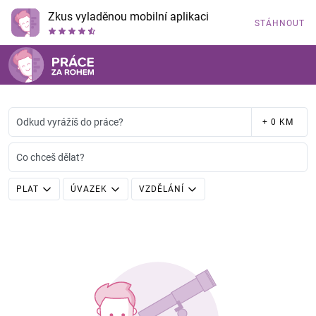
Zkus vyladěnou mobilní aplikaci
STÁHNOUT
Odkud vyrážíš do práce?
+ 0 KM
Co chceš dělat?
PLAT
ÚVAZEK
VZDĚLÁNÍ