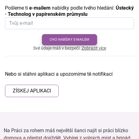
Pošleme ti
e-mailem
nabídky podle tvého hledání:
Ústecký
· Technolog v papírenském průmyslu
CHCI NABÍDKY E-MAILEM
Své údaje máš v bezpečí.
Zobrazit více
Nebo si stáhni aplikaci a upozorníme tě notifikací
ZÍSKEJ APLIKACI
Na Práci za rohem máš největší šanci najít si práci blízko
domova a přestat dojíždět. Vybírej z volných míst a brigád