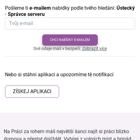
Pošleme ti
e-mailem
nabídky podle tvého hledání:
Ústecký
· Správce serveru
CHCI NABÍDKY E-MAILEM
Své údaje máš v bezpečí.
Zobrazit více
Nebo si stáhni aplikaci a upozorníme tě notifikací
ZÍSKEJ APLIKACI
Na Práci za rohem máš největší šanci najít si práci blízko
domova a přestat dojíždět. Vybírej z volných míst a brigád