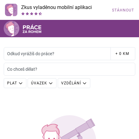
Zkus vyladěnou mobilní aplikaci
STÁHNOUT
Odkud vyrážíš do práce?
+ 0 KM
Co chceš dělat?
PLAT
ÚVAZEK
VZDĚLÁNÍ