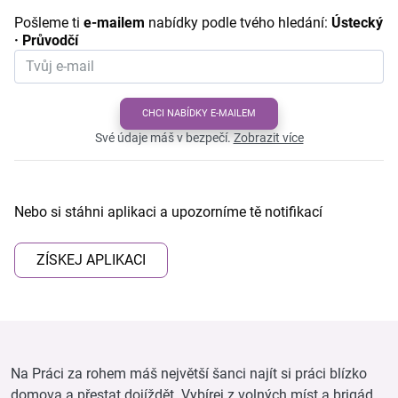
Pošleme ti
e-mailem
nabídky podle tvého hledání:
Ústecký
· Průvodčí
CHCI NABÍDKY E-MAILEM
Své údaje máš v bezpečí.
Zobrazit více
Nebo si stáhni aplikaci a upozorníme tě notifikací
ZÍSKEJ APLIKACI
Na Práci za rohem máš největší šanci najít si práci blízko
domova a přestat dojíždět. Vybírej z volných míst a brigád