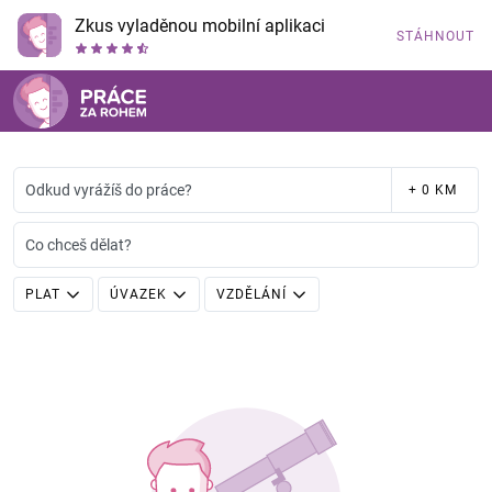
Zkus vyladěnou mobilní aplikaci
STÁHNOUT
Odkud vyrážíš do práce?
+ 0 KM
Co chceš dělat?
PLAT
ÚVAZEK
VZDĚLÁNÍ