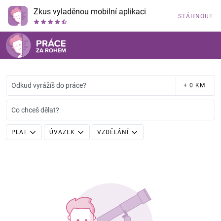
Zkus vyladěnou mobilní aplikaci
STÁHNOUT
Odkud vyrážíš do práce?
+ 0 KM
Co chceš dělat?
PLAT
ÚVAZEK
VZDĚLÁNÍ