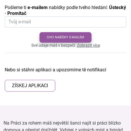
Pošleme ti
e-mailem
nabídky podle tvého hledání:
Ústecký
· Promítač
CHCI NABÍDKY E-MAILEM
Své údaje máš v bezpečí.
Zobrazit více
Nebo si stáhni aplikaci a upozorníme tě notifikací
ZÍSKEJ APLIKACI
Na Práci za rohem máš největší šanci najít si práci blízko
domova a přestat dojíždět. Vybírej z volných míst a brigád