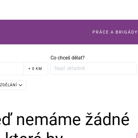
PRÁCE A BRIGÁDY
Co chceš dělat?
+ 0 KM
ZDĚLÁNÍ
teď nemáme žádné