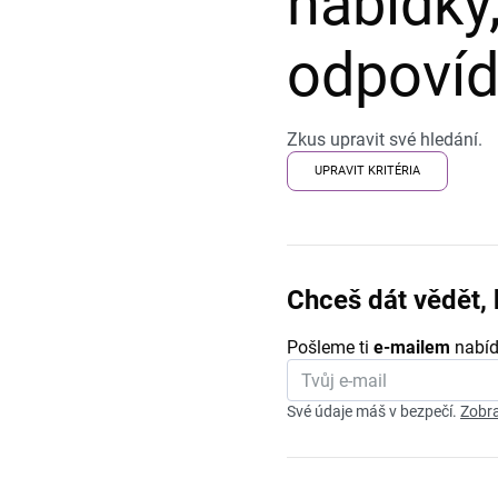
nabídky,
odpovída
Zkus upravit své hledání.
UPRAVIT KRITÉRIA
Chceš dát vědět, 
Pošleme ti
e-mailem
nabíd
Své údaje máš v bezpečí.
Zobra