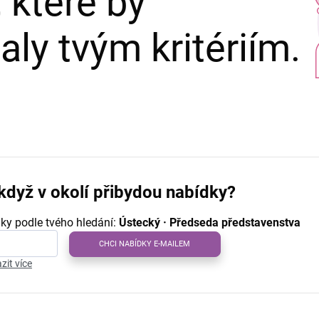
 které by
ly tvým kritériím.
když v okolí přibydou nabídky?
ky podle tvého hledání:
Ústecký · Předseda představenstva
CHCI NABÍDKY E-MAILEM
zit více