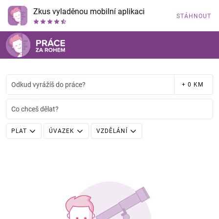
Zkus vyladěnou mobilní aplikaci
STÁHNOUT
Odkud vyrážíš do práce?
+ 0 KM
Co chceš dělat?
PLAT
ÚVAZEK
VZDĚLÁNÍ