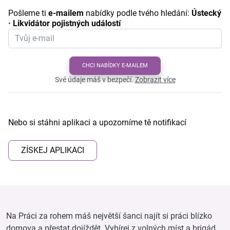
Pošleme ti
e-mailem
nabídky podle tvého hledání:
Ústecký
· Likvidátor pojistných událostí
CHCI NABÍDKY E-MAILEM
Své údaje máš v bezpečí.
Zobrazit více
Nebo si stáhni aplikaci a upozorníme tě notifikací
ZÍSKEJ APLIKACI
Na Práci za rohem máš největší šanci najít si práci blízko
domova a přestat dojíždět. Vybírej z volných míst a brigád