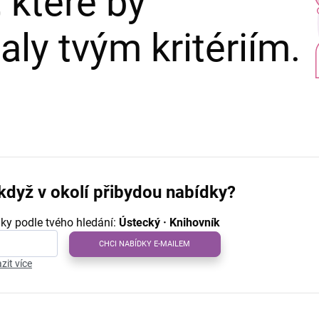
 které by
ly tvým kritériím.
když v okolí přibydou nabídky?
ky podle tvého hledání:
Ústecký · Knihovník
CHCI NABÍDKY E-MAILEM
zit více