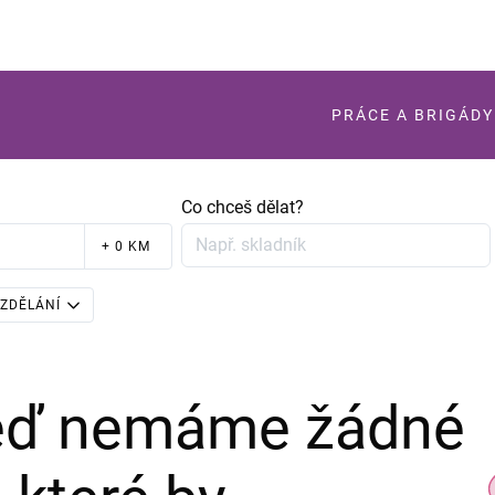
PRÁCE A BRIGÁDY
Co chceš dělat?
+ 0 KM
ZDĚLÁNÍ
teď nemáme žádné