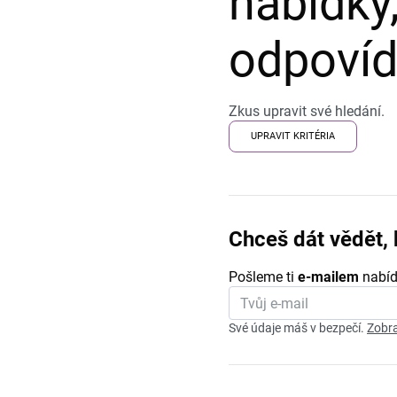
nabídky,
odpovída
Zkus upravit své hledání.
UPRAVIT KRITÉRIA
Chceš dát vědět, 
Pošleme ti
e-mailem
nabíd
Své údaje máš v bezpečí.
Zobra