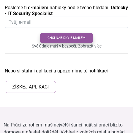
Pošleme ti
e-mailem
nabídky podle tvého hledání:
Ústecký
· IT Security Specialist
CHCI NABÍDKY E-MAILEM
Své údaje máš v bezpečí.
Zobrazit více
Nebo si stáhni aplikaci a upozorníme tě notifikací
ZÍSKEJ APLIKACI
Na Práci za rohem máš největší šanci najít si práci blízko
domova a přestat dojíždět. Vybírej z volných míst a brigád