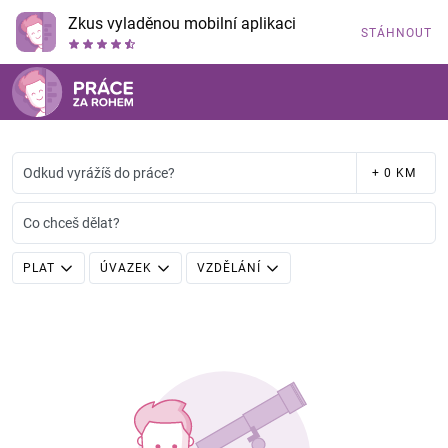
Zkus vyladěnou mobilní aplikaci
STÁHNOUT
Odkud vyrážíš do práce?
+ 0 KM
Co chceš dělat?
PLAT
ÚVAZEK
VZDĚLÁNÍ