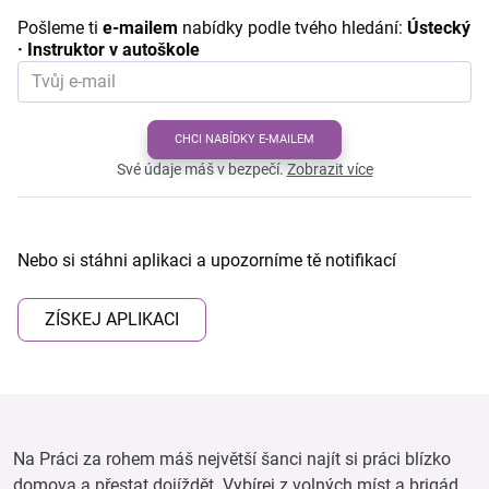
Pošleme ti
e-mailem
nabídky podle tvého hledání:
Ústecký
· Instruktor v autoškole
CHCI NABÍDKY E-MAILEM
Své údaje máš v bezpečí.
Zobrazit více
Nebo si stáhni aplikaci a upozorníme tě notifikací
ZÍSKEJ APLIKACI
Na Práci za rohem máš největší šanci najít si práci blízko
domova a přestat dojíždět. Vybírej z volných míst a brigád