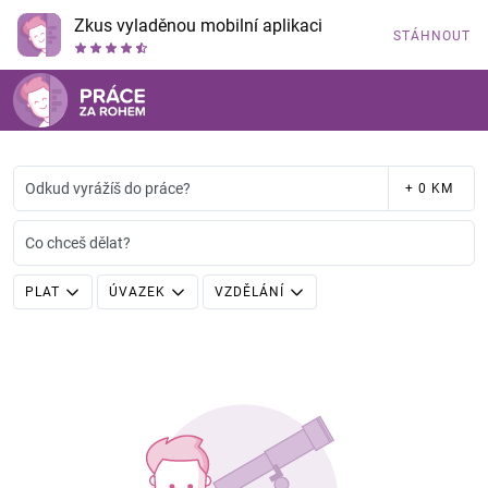
Zkus vyladěnou mobilní aplikaci
STÁHNOUT
Odkud vyrážíš do práce?
+ 0 KM
Co chceš dělat?
PLAT
ÚVAZEK
VZDĚLÁNÍ