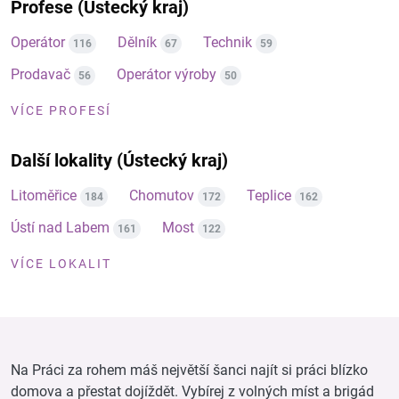
Profese (Ústecký kraj)
Operátor
Dělník
Technik
116
67
59
Prodavač
Operátor výroby
56
50
VÍCE PROFESÍ
Další lokality (Ústecký kraj)
Litoměřice
Chomutov
Teplice
184
172
162
Ústí nad Labem
Most
161
122
VÍCE LOKALIT
Na Práci za rohem máš největší šanci najít si práci blízko
domova a přestat dojíždět. Vybírej z volných míst a brigád