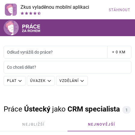
Zkus vyladěnou mobilní aplikaci
STÁHNOUT
Odkud vyrážíš do práce?
+ 0 KM
Co chceš dělat?
PLAT
ÚVAZEK
VZDĚLÁNÍ
Práce
Ústecký
jako
CRM specialista
1
NEJBLIŽŠÍ
NEJNOVĚJŠÍ