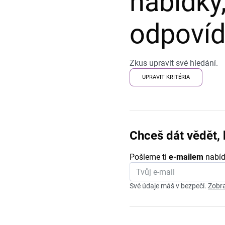
nabídky,
odpovída
Zkus upravit své hledání.
UPRAVIT KRITÉRIA
Chceš dát vědět, 
Pošleme ti
e-mailem
nabíd
Své údaje máš v bezpečí.
Zobra