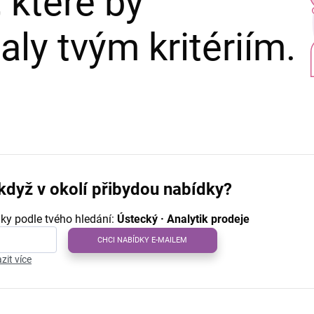
 které by
ly tvým kritériím.
když v okolí přibydou nabídky?
ky podle tvého hledání:
Ústecký · Analytik prodeje
CHCI NABÍDKY E-MAILEM
zit více