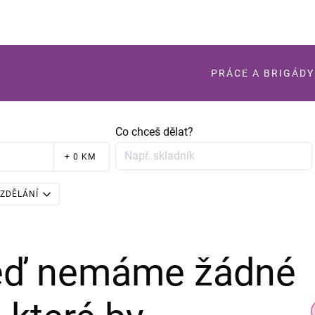
PRÁCE A BRIGÁDY
Co chceš dělat?
+ 0 KM
ZDĚLÁNÍ
teď nemáme žádné