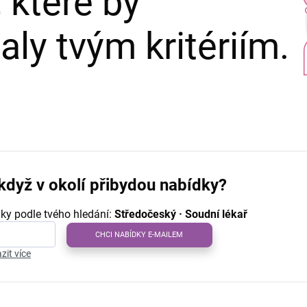
 které by
ly tvým kritériím.
když v okolí přibydou nabídky?
ky podle tvého hledání:
Středočeský · Soudní lékař
CHCI NABÍDKY E-MAILEM
zit více