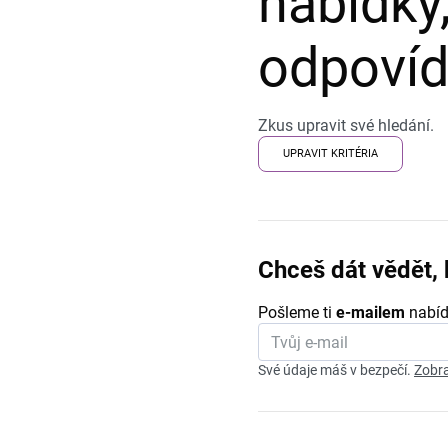
nabídky,
odpovída
Zkus upravit své hledání.
UPRAVIT KRITÉRIA
Chceš dát vědět, 
Pošleme ti
e-mailem
nabíd
Své údaje máš v bezpečí.
Zobra