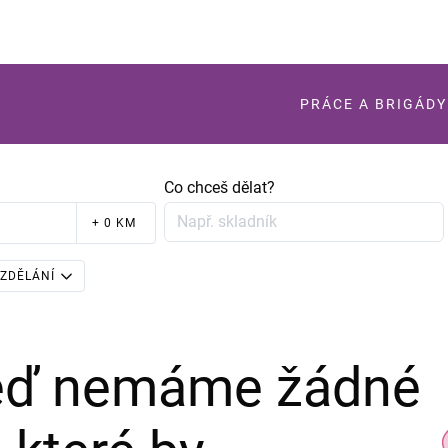
PRÁCE A BRIGÁDY
Co chceš dělat?
+ 0 KM
ZDĚLÁNÍ
teď nemáme žádné