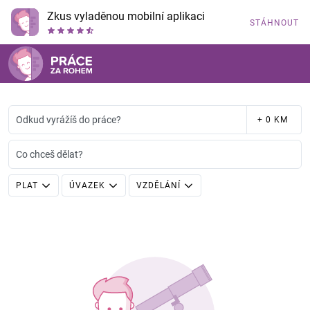
Zkus vyladěnou mobilní aplikaci
STÁHNOUT
Odkud vyrážíš do práce?
+ 0 KM
Co chceš dělat?
PLAT
ÚVAZEK
VZDĚLÁNÍ