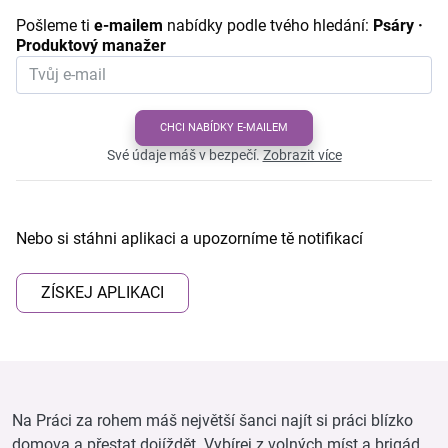
Pošleme ti
e-mailem
nabídky podle tvého hledání:
Psáry ·
Produktový manažer
CHCI NABÍDKY E-MAILEM
Své údaje máš v bezpečí.
Zobrazit více
Nebo si stáhni aplikaci a upozorníme tě notifikací
ZÍSKEJ APLIKACI
Na Práci za rohem máš největší šanci najít si práci blízko
domova a přestat dojíždět. Vybírej z volných míst a brigád