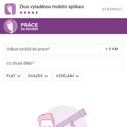
Zkus vyladěnou mobilní aplikaci
STÁHNOUT
Odkud vyrážíš do práce?
+ 0 KM
Co chceš dělat?
PLAT
ÚVAZEK
VZDĚLÁNÍ