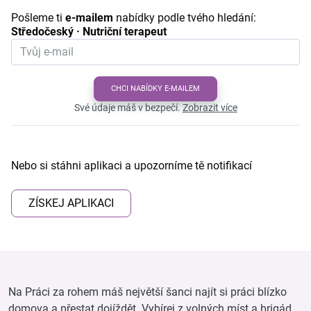
Pošleme ti
e-mailem
nabídky podle tvého hledání:
Středočeský · Nutriční terapeut
CHCI NABÍDKY E-MAILEM
Své údaje máš v bezpečí.
Zobrazit více
Nebo si stáhni aplikaci a upozorníme tě notifikací
ZÍSKEJ APLIKACI
Na Práci za rohem máš největší šanci najít si práci blízko
domova a přestat dojíždět. Vybírej z volných míst a brigád