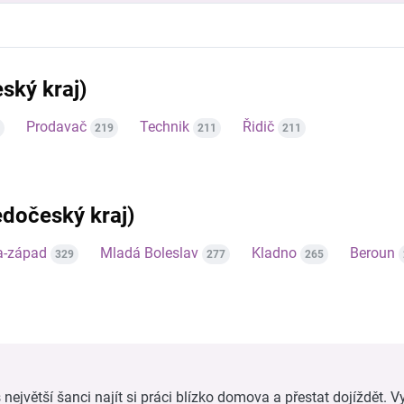
ský kraj)
Prodavač
Technik
Řidič
219
211
211
ředočeský kraj)
a-západ
Mladá Boleslav
Kladno
Beroun
329
277
265
ejvětší šanci najít si práci blízko domova a přestat dojíždět. Vy