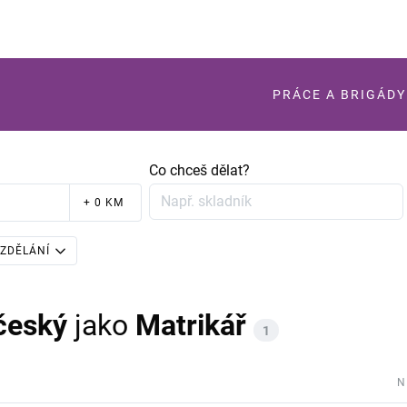
PRÁCE A BRIGÁDY
Co chceš dělat?
+ 0 KM
ZDĚLÁNÍ
český
jako
Matrikář
1
N